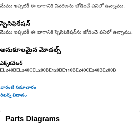
మేము ఇప్పటికీ ఈ భాగానికి వివరణను జోడించే పనిలో ఉన్నాము.
స్పెసిఫికేషన్
మేము ఇప్పటికీ ఈ భాగానికి స్పెసిఫికేషన్‌ను జోడించే పనిలో ఉన్నాము.
అనుకూలమైన మోడల్స్
ఎక్స్‌కవేటర్
EL240B
EL240C
EL200B
E120B
E110B
E240C
E240B
E200B
వారంటీ సమాచారం
రిటర్న్ విధానం
Parts Diagrams