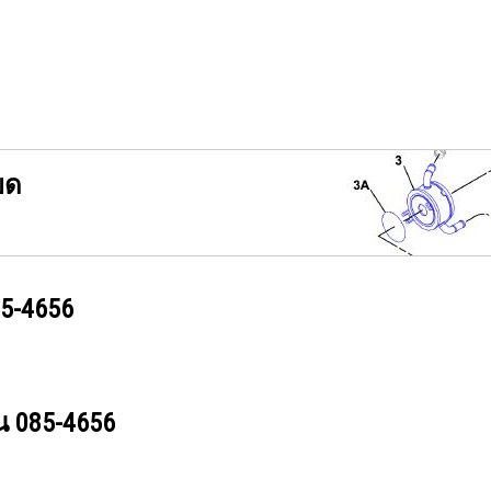
ยด
5-4656
วน
085-4656