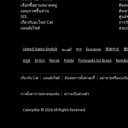
เลือกซื้อตามหมวดหมู่
ติดต่
แผนภาพชิ้นส่วน
ค้นห
SIS
ศูนย์
เกี่ยวกับอะไหล่ Cat
การร
แผนผังไซต์
สอบถ
United States English
العربية
বাংলা
Български
简体中文
繁
ಕನ್ನಡ
한국어
Norsk
Polski
Português Do Brasil
Român
เกี่ยวกับ Cat
แผนผังไซต์
อัปเดตการตั้งค่าคุกกี้
อย่าขายหรือแบ่งปั
การตั้งค่าการตลาดของฉัน
ความเป็นส่วนตัว
Caterpillar © 2026 All Rights Reserved