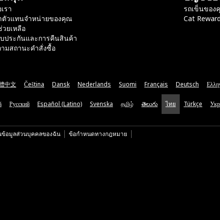
อเรา
รถเข็นของค
าตัวแทนจำหน่ายของคุณ
Cat Rewar
ช่วยเหลือ
ับประกันและการคืนสินค้า
ามสถานะคำสั่งซื้อ
體中文
Čeština
Dansk
Nederlands
Suomi
Français
Deutsch
Ελλη
ă
Русский
Español (Latino)
Svenska
தமிழ்
తెలుగు
ไทย
Türkçe
Укр
นข้อมูลส่วนบุคคลของฉัน
ข้อกำหนดทางกฎหมาย