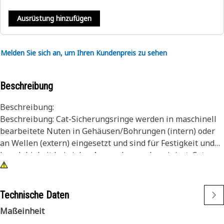
Ausrüstung hinzufügen
Melden Sie sich an, um Ihren Kundenpreis zu sehen
Beschreibung
Beschreibung:
Beschreibung: Cat-Sicherungsringe werden in maschinell
bearbeitete Nuten in Gehäusen/Bohrungen (intern) oder
an Wellen (extern) eingesetzt und sind für Festigkeit und
Langlebigkeit bei vielen Anwendungen konzipiert. Cat-
Sicherungsringe werden unter Einhaltung präziser
Spezifikationen hergestellt und zeichnen sich durch ihre
Haltbarkeit, Zuverlässigkeit und Produktivität aus. Sie
Technische Daten
können sich auf die positiven Auswirkungen dieses „Built
Maßeinheit
For It“-Produkts auf Ihre Arbeitseffizienz verlassen.