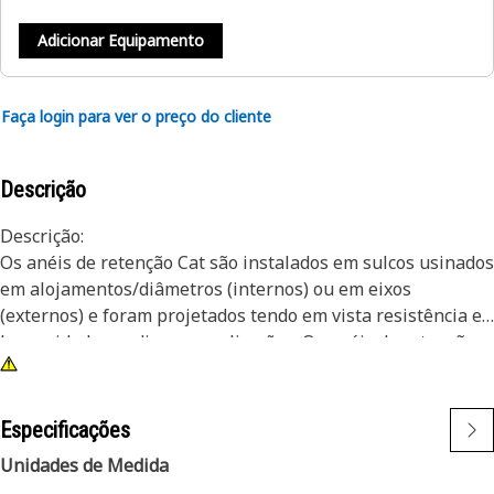
Adicionar Equipamento
Faça login para ver o preço do cliente
Descrição
Descrição:
Os anéis de retenção Cat são instalados em sulcos usinados
em alojamentos/diâmetros (internos) ou em eixos
(externos) e foram projetados tendo em vista resistência e
longevidade em diversas aplicações. Os anéis de retenção
Cat são fabricados segundo especificações precisas e
construídos tendo em vista durabilidade, confiabilidade e
produtividade. Você pode contar com esse produto
Especificações
construído para fazer a fim de ajudar a fazer mais. Os anéis
Unidades de Medida
de retenção atendem a ou excedem exigências ANSI, ASTM