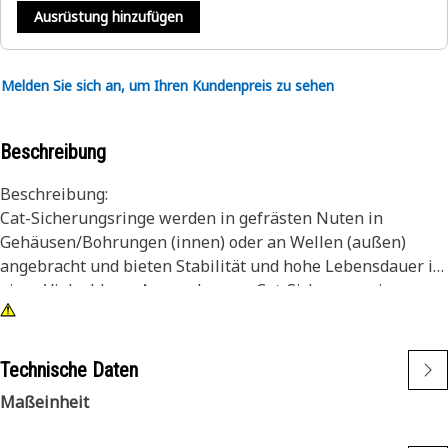
Ausrüstung hinzufügen
Melden Sie sich an, um Ihren Kundenpreis zu sehen
Beschreibung
Beschreibung:
Cat-Sicherungsringe werden in gefrästen Nuten in
Gehäusen/Bohrungen (innen) oder an Wellen (außen)
angebracht und bieten Stabilität und hohe Lebensdauer in
einer Vielzahl von Anwendungen. Cat-Sicherungsringe
werden unter Einhaltung präziser technischer Daten
gefertigt und zeichnen sich durch ihre Haltbarkeit,
Zuverlässigkeit und Produktivität aus. Mit diesem "Built
Technische Daten
For It"-Produkt können Sie Ihre Produktivität steigern.
Maßeinheit
Merkmale: