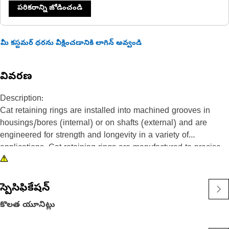
పరికరాన్ని జోడించండి
మీ కస్టమర్ ధరను వీక్షించడానికి లాగిన్ అవ్వండి
వివరణ
Description:
Cat retaining rings are installed into machined grooves in
housings/bores (internal) or on shafts (external) and are
engineered for strength and longevity in a variety of
applications. Cat retaining rings are manufactured to precise
specifications and are built for durability, reliability, and
productivity. You can count on this built for it product to help
you get more done.
స్పెసిఫికేషన్
కొలత యూనిట్లు
Attributes:
• Retaining rings meet or exceed, ANSI, ASTM and DIN