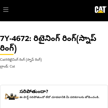
7Y-4672
: రిటైనింగ్ రింగ్(స్నాప్
రింగ్)
Cat®రిటైనింగ్ రింగ్ (స్నాప్ రింగ్)
బ్రాండ్: Cat
సరిపోతుందా?
ఈ పార్ట్ సరిపోతుందో లేదో చూడటానికి మీ పరికరాలను జోడించండి.