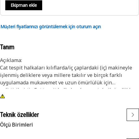
Ekipman ekle
Müşteri fiyatlarınızı görüntülemek için oturum açın
Tanım
Açıklama:
Cat tespit halkaları kılıflarda/iç çaplardaki (iç) makineyle
işlenmiş deliklere veya millere takılır ve birçok farklı
uygulamada mukavemet ve uzun ömürlülük için
geliştirilmiştir. Cat tespit halkaları hassas teknik özelliklere
göre üretilmiş olup dayanıklılık, güvenilirlik ve üretkenlik
için tasarlanmıştır. Daha fazla iş tamamlama konusunda bu
Bunun İçin Varız ürününe güvenebilirsiniz.
Teknik özellikler
Ölçü Birimleri
Özellikler:
• Tespit halkaları ANSI, ASTM ve DIN gereksinimlerini