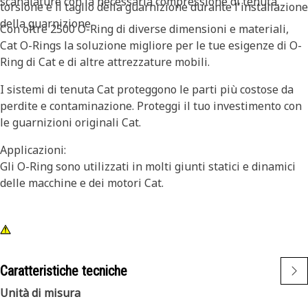
scanalature con la necessaria compressione di tenuta.
torsione e il taglio della guarnizione durante l'installazione
della guarnizione.
Con oltre 2500 O-Ring di diverse dimensioni e materiali,
Cat O-Rings la soluzione migliore per le tue esigenze di O-
Ring di Cat e di altre attrezzature mobili.
I sistemi di tenuta Cat proteggono le parti più costose da
perdite e contaminazione. Proteggi il tuo investimento con
le guarnizioni originali Cat.
Applicazioni:
Gli O-Ring sono utilizzati in molti giunti statici e dinamici
delle macchine e dei motori Cat.
Caratteristiche tecniche
Unità di misura