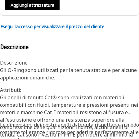
Aggiungi attrezzatura
Esegui l'accesso per visualizzare il prezzo del cliente
Descrizione
Descrizione:
Gli O-Ring sono utilizzati per la tenuta statica e per alcune
applicazioni dinamiche.
Attributi:
Gli anelli di tenuta Cat® sono realizzati con materiali
compatibili con fluidi, temperature e pressioni presenti nei
motori e macchine Cat. I materiali resistono all'usura e
all'estrusione e offrono una resistenza superiore alla
Le dimensioni dei nostri anelli di tenuta rispettano in modo
compressione delle guarnizioni. Inoltre, alcuni anelli di
costante tolleranze rigorose per aderire perfettamente alle
tenuta Cat sono rivestiti in PTFE per ridurre al minimo la