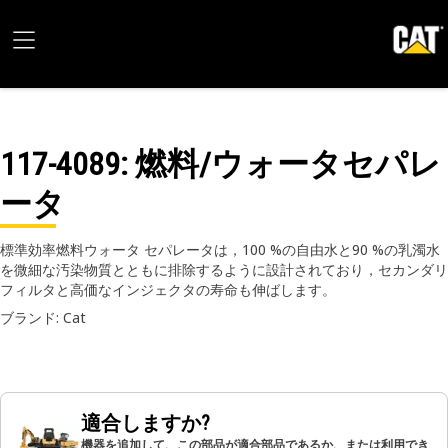
117-4089
: 燃料/ウォータセパレ
ータ
標準効率燃料ウォータ セパレータは，100 %の自由水と90 %の乳濁水
を微細な汚染物質とともに排除するように設計されており，セカンダリ
フィルタと高価なインジェクタの寿命も伸ばします。
ブランド: Cat
適合しますか?
機器を追加して、この部品が適合部品であるか、または利用でき