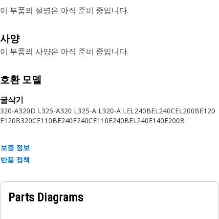
이 부품의 설명은 아직 준비 중입니다.
사양
이 부품의 사양은 아직 준비 중입니다.
호환 모델
굴삭기
320-A
320D L
325-A
320 L
325-A L
320-A L
EL240B
EL240C
EL200B
E120
E120B
320C
E110B
E240
E240C
E110
E240B
EL240
E140
E200B
보증 정보
반품 정책
Parts Diagrams