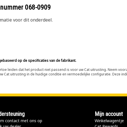
eelnummer
068-0909
atie voor dit onderdeel.
ebaseerd op de specificaties van de fabrikant.
n ertoe leiden dat het product niet passend is voor uw Cat uitrusting. Neem vo
 Cat uitrusting in de huidige conditie en vermoedelijke configuratie. Deze indi
ersteuning
Mijn account
m contact met ons op
Winkelwagentje
k uw dealer
Cat Rewards