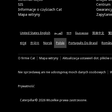
SIS
Centrum 
Informacje o częściach Cat
Gwarancja
Mapa witryny
Zapytani
United States English
العربية
বাংলা
Български
简体中文
繁
ಕನ್ನಡ
한국어
Norsk
Polski
Português Do Brasil
Român
O firmie Cat
Mapa witryny
Aktualizacja ustawień dot. plików 
Nie sprzedawaj ani nie udostępniaj moich danych osobowych
W
Prywatność
Caterpillar© 2026 Wszelkie prawa zastrzeżone.