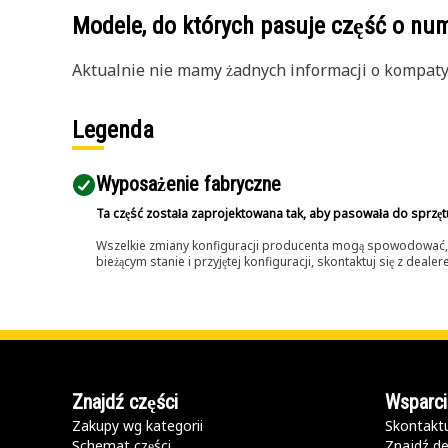
Modele, do których pasuje część o n
Aktualnie nie mamy żadnych informacji o kompatybi
Legenda
Wyposażenie fabryczne
Ta część została zaprojektowana tak, aby pasowała do sprzęt
Wszelkie zmiany konfiguracji producenta mogą spowodować, że
bieżącym stanie i przyjętej konfiguracji, skontaktuj się z dea
Znajdź części
Wsparci
Zakupy wg kategorii
Skontaktu
Schemat części
Znajdź de