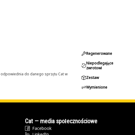
Regenerowane
Niepodlegające
zwrotowi
st odpowiednia do danego sprzętu Cat w
Zestaw
Wymienione
Cat — media społecznościowe
Facebook
LinkedIn