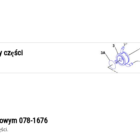
 części
ogowym
078-1676
ści.