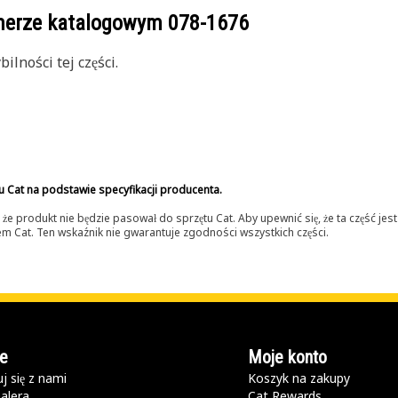
umerze katalogowym
078-1676
lności tej części.
u Cat na podstawie specyfikacji producenta.
 produkt nie będzie pasował do sprzętu Cat. Aby upewnić się, że ta część je
lerem Cat. Ten wskaźnik nie gwarantuje zgodności wszystkich części.
e
Moje konto
j się z nami
Koszyk na zakupy
alera
Cat Rewards