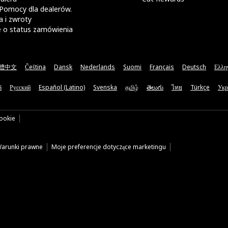
Pomocy dla dealerów.
 i zwroty
e o status zamówienia
體中文
Čeština
Dansk
Nederlands
Suomi
Français
Deutsch
Ελλη
ă
Русский
Español (Latino)
Svenska
தமிழ்
తెలుగు
ไทย
Türkçe
Укр
cookie
arunki prawne
Moje preferencje dotyczące marketingu