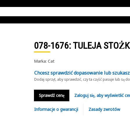
078-1676
: TULEJA STOŻ
Marka: Cat
Chcesz sprawdzić dopasowanie lub szukas
Dodaj sprzęt, aby sprawdzić, czy ta część pasuje lub są 
Sprawdź cenę
Zaloguj się, aby wyświetlić ce
Informacje o gwarancji
Zasady zwrotów