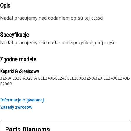
Opis
Nadal pracujemy nad dodaniem opisu tej części.
Specyfikacje
Nadal pracujemy nad dodaniem specyfikacji tej części.
Zgodne modele
Koparki GąSienicowe
325-A L
320-A
320-A L
EL240B
EL240C
EL200B
325-A
320 L
E240C
E240B
E200B
Informacje o gwarancji
Zasady zwrotów
Parts Diagrams