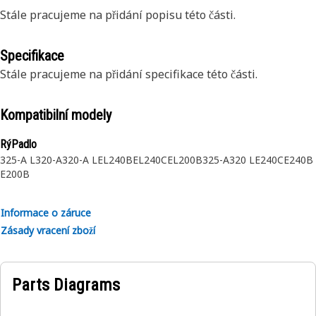
Stále pracujeme na přidání popisu této části.
Specifikace
Stále pracujeme na přidání specifikace této části.
Kompatibilní modely
RýPadlo
325-A L
320-A
320-A L
EL240B
EL240C
EL200B
325-A
320 L
E240C
E240B
E200B
Informace o záruce
Zásady vracení zboží
Parts Diagrams