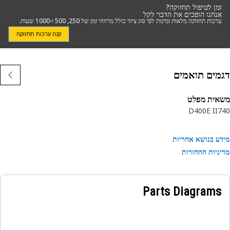
זמן לטיפול תחזוקה?
אנחנו הופכים את הדבר לקל
ערכות תחזוקה מלאות זמינות לפי סוג ציוד כולל מרווחי זמן של 250, 500 ו-1000 שעות.
קנה ערכות תחזוקה
מים תואמים
אית מפלט
D400E II
7
ע בנושא אחריות
ניות ההחזרות
Parts Diagrams