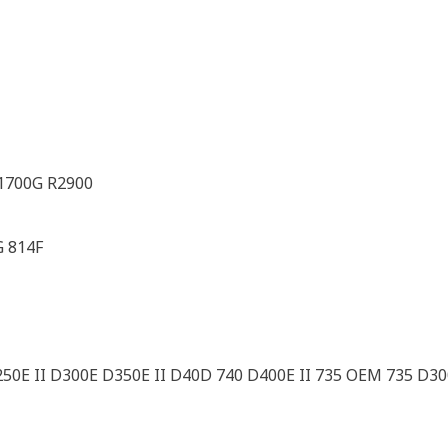
1700G R2900
G 814F
E II D300E D350E II D40D 740 D400E II 735 OEM 735 D300