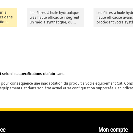
r la
Les filtres à huile hydraulique
Les filtres à huile hy
es dans
très haute efficacité intègrent
haute efficacité avan
ations
un média synthétique, qui
protègent votre sys
les
élimine la majorité des
contre l'usure accélé
ique à
particules fines pour un
à un média filtrant sp
contrôle optimal de la
conçu pour offrir une
illeure
contamination, même dans
meilleure protection 
e des
les applications les plus
applications normale
ar la
difficiles. Les filtres à huile
difficiles.
hydraulique très haute
efficacité Cat ne sont pas
conçus pour les applications
de transmission.
selon les spécifications du fabricant.
ir pour conséquence une inadaptation du produit à votre équipement Cat. Cons
équipement Cat dans son état actuel et sa configuration supposée. Cet indicat
nce
Mon compte