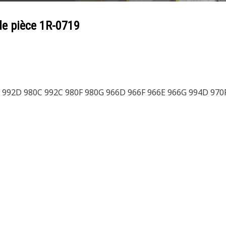
de pièce
1R-0719
88F 992D 980C 992C 980F 980G 966D 966F 966E 966G 994D 970F