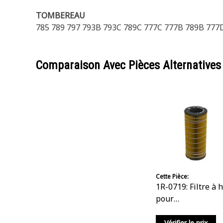
TOMBEREAU
785 789 797 793B 793C 789C 777C 777B 789B 777
Comparaison Avec Pièces Alternatives
Cette Pièce:
1R-0719: Filtre à 
pour
transmission/hyd
e
Vérifier le prix