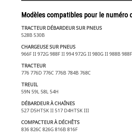
Modèles compatibles pour le numéro 
TRACTEUR DÉBARDEUR SUR PNEUS
528B 530B
CHARGEUSE SUR PNEUS
966F II 972G 988F II 994 972G II 980G II 988B 9
TRACTEUR
776 776D 776C 776B 784B 768C
TREUIL
59N 59L 58L 54H
DÉBARDEUR À CHAÎNES
527 D5HTSK II 517 D4HTSK III
COMPACTEUR À DÉCHÊTS
836 826C 826G 816B 816F