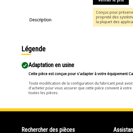
Conçus pour préserve
propreté des systèm
Description
la plupart des applic
générales et légères, 
filtres à huile hydraul
efficacité standard
représentent votre me
défense contre l'usur
Légende
composants causée p
contamination.
Adaptation en usine
Cette pièce est conçue pour s'adapter à votre équipement Cat 
Toute modification de la configuration du fabricant peut avo
d'acheter pour vous assurer que cette pièce convient à votre 
toutes les pièces.
Rechercher des pièces
Assista