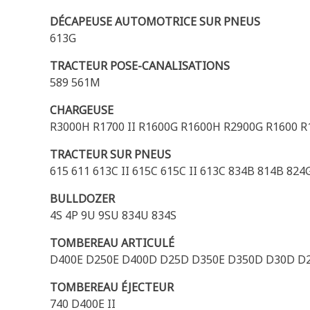
DÉCAPEUSE AUTOMOTRICE SUR PNEUS
613G
TRACTEUR POSE-CANALISATIONS
589 561M
CHARGEUSE
R3000H R1700 II R1600G R1600H R2900G R1600 R
TRACTEUR SUR PNEUS
615 611 613C II 615C 615C II 613C 834B 814B 824
BULLDOZER
4S 4P 9U 9SU 834U 834S
TOMBEREAU ARTICULÉ
D400E D250E D400D D25D D350E D350D D30D D250
TOMBEREAU ÉJECTEUR
740 D400E II