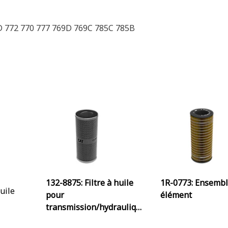
D 772 770 777 769D 769C 785C 785B
132-8875: Filtre à huile
1R-0773: Ensemb
huile
pour
élément
transmission/hydrauliqu
rauliqu
e