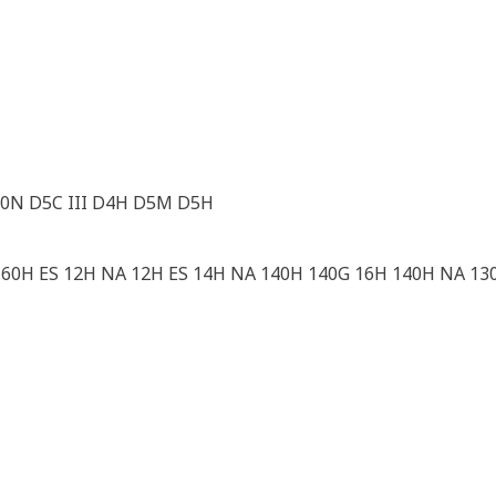
D10N D5C III D4H D5M D5H
60H ES 12H NA 12H ES 14H NA 140H 140G 16H 140H NA 13