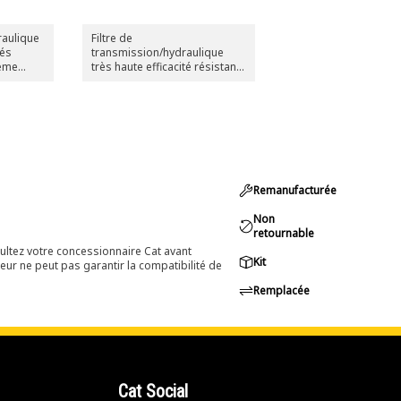
draulique
Filtre de
cés
transmission/hydraulique
tème
très haute efficacité résistant
rée grâce
au feu
écial,
dans les
s à
Remanufacturée
Non
retournable
ultez votre concessionnaire Cat avant
Kit
eur ne peut pas garantir la compatibilité de
Remplacée
Cat Social