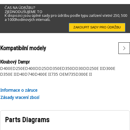
ČAS NA ÚDRŽBU?
ZJEDNODUŠUJEME TO
K dispozici jsou úplné sady pro údržbu podle typu zařízení včetně 250, 500
a 1000hodinových intervalů.
ZAKOUPIT SADY PRO ÚDRŽBU
Kompatibilní modely
Kloubový Dampr
D400E
D250E
D400D
D25D
D350E
D350D
D30D
D250E II
D300E
D350E II
D40D
740
D400E II
735 OEM
735
D300E II
Informace o záruce
Zásady vracení zboží
Parts Diagrams