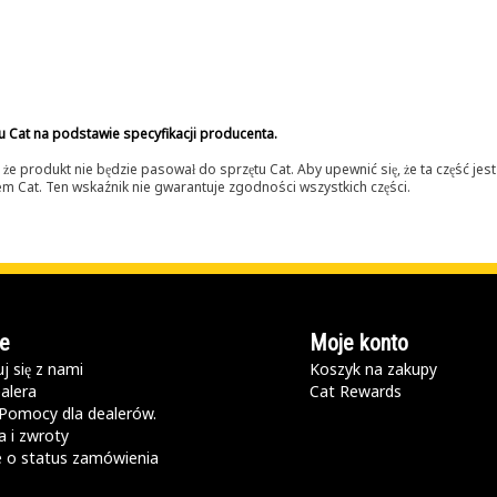
u Cat na podstawie specyfikacji producenta.
 produkt nie będzie pasował do sprzętu Cat. Aby upewnić się, że ta część je
lerem Cat. Ten wskaźnik nie gwarantuje zgodności wszystkich części.
e
Moje konto
j się z nami
Koszyk na zakupy
alera
Cat Rewards
Pomocy dla dealerów.
 i zwroty
e o status zamówienia