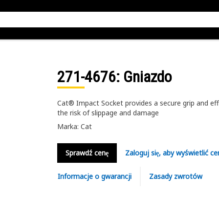
271-4676
: Gniazdo
Cat® Impact Socket provides a secure grip and eff
the risk of slippage and damage
Marka: Cat
Sprawdź cenę
Zaloguj się, aby wyświetlić ce
Informacje o gwarancji
Zasady zwrotów