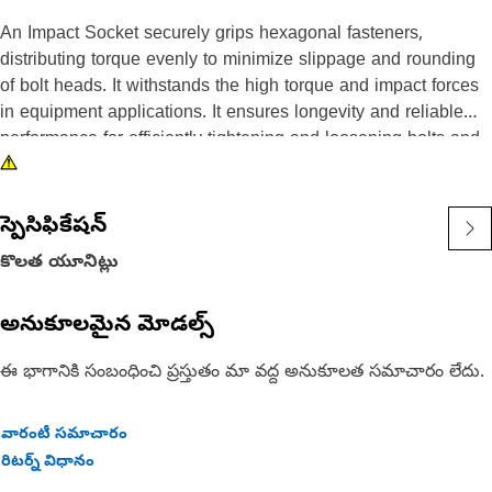
An Impact Socket securely grips hexagonal fasteners,
distributing torque evenly to minimize slippage and rounding
of bolt heads. It withstands the high torque and impact forces
in equipment applications. It ensures longevity and reliable
performance for efficiently tightening and loosening bolts and
nuts in the equipment, ensuring safe and effective
maintenance operations.
స్పెసిఫికేషన్
Attributes:
కొలత యూనిట్లు
• 3/8" drive for compatibility with different impact tools.
• Resistant to wear and deformation under high torque
అనుకూలమైన మోడల్స్
conditions.
• 11/16" socket size ensures a secure fit and prevents
ఈ భాగానికి సంబంధించి ప్రస్తుతం మా వద్ద అనుకూలత సమాచారం లేదు.
slippage and damage to fasteners.
• Provided with 6-point deep length for secure grip on
fasteners.
వారంటీ సమాచారం
• Black oxide finish offers increased resistance to rust and
రిటర్న్ విధానం
corrosion.