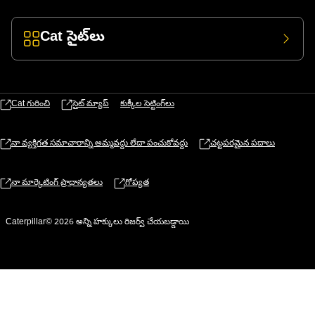
Cat సైట్‌లు
Cat గురించి
సైట్ మ్యాప్
కుక్కీల సెట్టింగ్‌లు
నా వ్యక్తిగత సమాచారాన్ని అమ్మవద్దు లేదా పంచుకోవద్దు
చట్టపరమైన పదాలు
నా మార్కెటింగ్ ప్రాధాన్యతలు
గోప్యత
Caterpillar© 2026 అన్ని హక్కులు రిజర్వ్ చేయబడ్డాయి