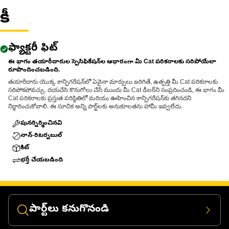
కీ
Applications:
An Impact Socket is utilized in the assembly areas of the
equipment, for servicing where high torque and accurate fit
ఫ్యాక్టరీ ఫిట్
are required for disassembly and reassembly.
ఈ భాగం తయారీదారుల స్పెసిఫికేషన్‌ల ఆధారంగా మీ Cat పరికరాలకు సరిపోయేలా
రూపొందించబడింది.
తయారీదారు యొక్క కాన్ఫిగరేషన్‌లో ఏవైనా మార్పులు జరిగితే, ఉత్పత్తి మీ Cat పరికరాలకు
సరిపోకపోవచ్చు. దయచేసి కొనుగోలు చేసే ముందు మీ Cat డీలర్‌ని సంప్రదించండి, ఈ భాగం మీ
Cat పరికరాలకు ప్రస్తుత పరిస్థితిలో మరియు ఊహించిన కాన్ఫిగరేషన్‌కు తగినదని
నిర్ధారించుకోవాలి. ఈ సూచిక అన్ని పార్ట్‌లకు అనుకూలతను హామీ ఇవ్వలేదు.
పునర్నిర్మించినవి
నాన్-రిటర్నబుల్
కిట్
భర్తీ చేయబడింది
పార్ట్‌లు కనుగొనండి