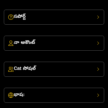
సపోర్ట్
నా అకౌంట్
Cat సోషల్
భాష: