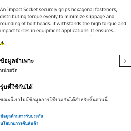
An Impact Socket securely grips hexagonal fasteners,
distributing torque evenly to minimize slippage and
rounding of bolt heads. It withstands the high torque and
impact forces in equipment applications. It ensures
longevity and reliable performance for efficiently
tightening and loosening bolts and nuts in the equipment,
ensuring safe and effective maintenance operations.
ข้อมูลจำเพาะ
Attributes:
หน่วยวัด
• 3/8" drive for compatibility with different impact tools.
• Resistant to wear and deformation under high torque
conditions.
รุ่นที่ใช้กันได้
• 11/16" socket size ensures a secure fit and prevents
ขณะนี้เราไม่มีข้อมูลการใช้ร่วมกันได้สำหรับชิ้นส่วนนี้
slippage and damage to fasteners.
• Provided with 6-point deep length for secure grip on
fasteners.
ข้อมูลด้านการรับประกัน
• Black oxide finish offers increased resistance to rust and
นโยบายการคืนสินค้า
corrosion.