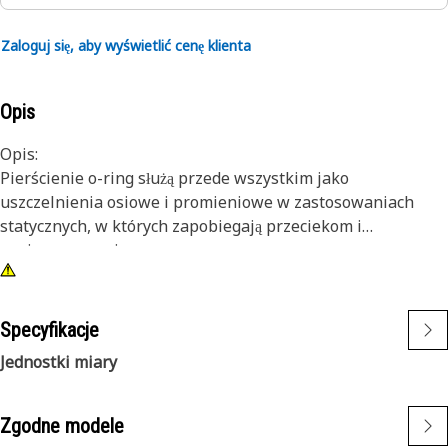
Zaloguj się, aby wyświetlić cenę klienta
Opis
Opis:
Pierścienie o-ring służą przede wszystkim jako
uszczelnienia osiowe i promieniowe w zastosowaniach
statycznych, w których zapobiegają przeciekom i
zanieczyszczeniom.
Cechy:
Pierścienie o-ring Cat® wykonuje się z materiałów
Specyfikacje
dobranych odpowiednio do cieczy, temperatury i ciśnienia
Jednostki miary
występujących w silnikach i maszynach Cat. Są one
wytrzymałe na ścieranie i wyciskanie oraz zapewniają
doskonałą odporność na kompresję. Ponadto część
Zgodne modele
pierścieni o-ring Cat® ma powłokę PTFE, która zapobiega