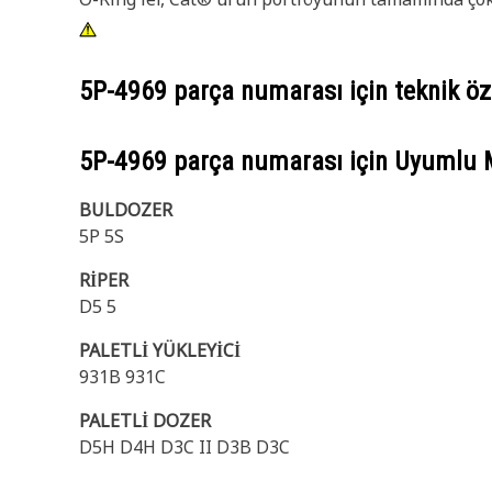
5P-4969
parça numarası için teknik öze
5P-4969
parça numarası için Uyumlu 
BULDOZER
5P 5S
RİPER
D5 5
PALETLİ YÜKLEYİCİ
931B 931C
PALETLİ DOZER
D5H D4H D3C II D3B D3C