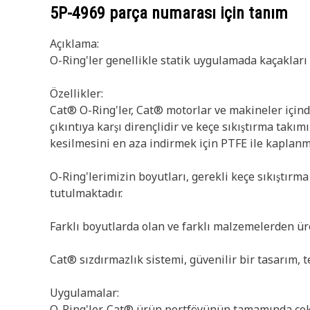
5P-4969
parça numarası için tanım
Açıklama:
O-Ring'ler genellikle statik uygulamada kaçakları
Özellikler:
Cat® O-Ring'ler, Cat® motorlar ve makineler içinde
çıkıntıya karşı dirençlidir ve keçe sıkıştırma takı
kesilmesini en aza indirmek için PTFE ile kaplanmı
O-Ring'lerimizin boyutları, gerekli keçe sıkıştırm
tutulmaktadır.
Farklı boyutlarda olan ve farklı malzemelerden üre
Cat® sızdırmazlık sistemi, güvenilir bir tasarım, t
Uygulamalar:
O-Ring'ler, Cat® ürün portföyünün tamamında çok 