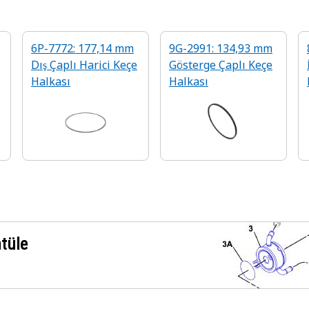
6P-7772: 177,14 mm
9G-2991: 134,93 mm
Dış Çaplı Harici Keçe
Gösterge Çaplı Keçe
Halkası
Halkası
ntüle