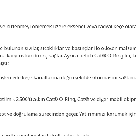
 ve kirlenmeyi önlemek üzere eksenel veya radyal keçe olarak
 bulunan sıvılar, sıcaklıklar ve basınçlar ile eşleşen malze
mına karşı üstün direnç sağlar. Ayrıca belirli Cat® O-Ring'ler
ştır.
a işlemiyle keçe kanallarına doğru şekilde oturmasını sağlam
tilmiş 2.500'ü aşkın Cat® O-Ring, Cat® ve diğer mobil ekipm
est ve doğrulama sürecinden geçer. Yatırımınızı korumak için 
çeşitli uygulamalarda kullanılmaktadır.