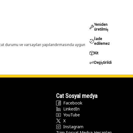
Yeniden
üretilmiş
İade
edilemez
evcut durumu ve varsayılan yapılandırmasında uygun
Kit
Değiştirildi
Cat Sosyal medya
Facebook
LinkedIn
YouTube
X
Instagram
Tüm Sosyal Medya Hesapları