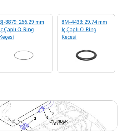
8J-8879: 266,29 mm
8M-4433: 29,74 mm
İç Çaplı O-Ring
İç Çaplı O-Ring
Keçesi
Keçesi