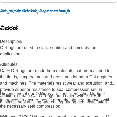
ನಿಮ್ಮಗ್ರಾಹಕರಬೆಲೆಯನ್ನು ವೀಕ್ಷಿಸಲುಲಾಗಿನ್ಮಾಡಿ
ವಿವರಣೆ
Description:
O-Rings are used in static sealing and some dynamic
applications.
Attributes:
Cat® O-Rings are made from materials that are matched to
the fluids, temperatures and pressures found in Cat engines
and machines. The materials resist wear and extrusion, and
provide superior resistance to seal compression set. In
Dimensions of our O-Rings are consistently held to tight
addition, certain Cat O-Rings are coated with PTFE to
tolerances to ensure they fit properly into seal grooves with
minimize seal twisting and cutting during seal installation.
the necessary seal compression.