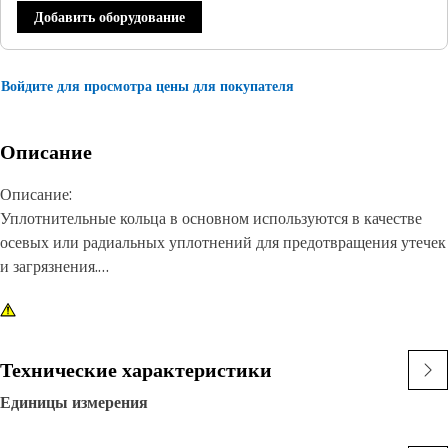
Добавить оборудование
Войдите для просмотра цены для покупателя
Описание
Описание:
Уплотнительные кольца в основном используются в качестве
осевых или радиальных уплотнений для предотвращения утечек
и загрязнения.
Характеристики.
• Уплотнительные кольца Cat® изготавливаются из материалов,
совместимых с жидкостями, температурами и давлениями,
Технические характеристики
применяемыми в двигателях и машинах Cat®. Материалы
Единицы измерения
имеют высокую стойкость к износу и деформации и
обеспечивают превосходную устойчивость к сжатию. Кроме