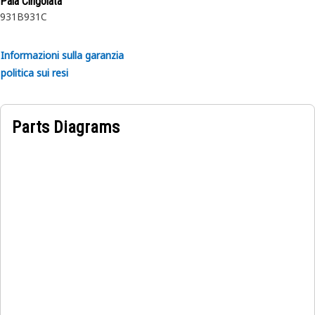
Pala Cingolata
931B
931C
Informazioni sulla garanzia
politica sui resi
Parts Diagrams