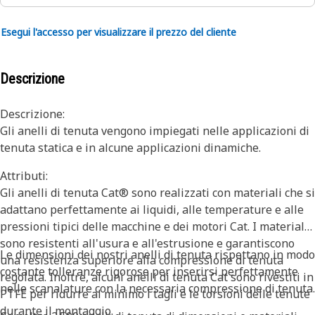
Esegui l'accesso per visualizzare il prezzo del cliente
Descrizione
Descrizione:
Gli anelli di tenuta vengono impiegati nelle applicazioni di
tenuta statica e in alcune applicazioni dinamiche.
Attributi:
Gli anelli di tenuta Cat® sono realizzati con materiali che si
adattano perfettamente ai liquidi, alle temperature e alle
pressioni tipici delle macchine e dei motori Cat. I materiali
sono resistenti all'usura e all'estrusione e garantiscono
Le dimensioni dei nostri anelli di tenuta rispettano in modo
una resistenza superiore alla compressione di tenuta
costante tolleranze rigorose per inserirsi perfettamente
regolata. Inoltre, alcuni anelli di tenuta Cat sono rivestiti in
nelle scanalature con la necessaria compressione di tenuta.
PTFE per ridurre al minimo i tagli e le torsioni delle tenute
durante il montaggio.