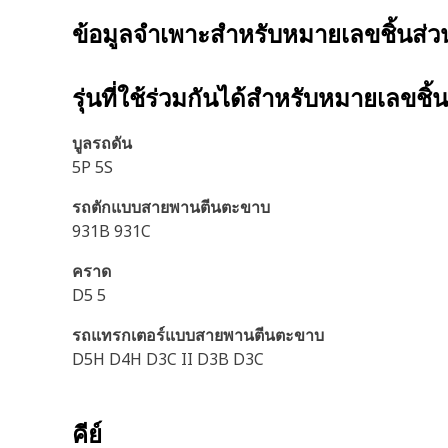
ข้อมูลจำเพาะสำหรับหมายเลขชิ้นส่
รุ่นที่ใช้ร่วมกันได้สำหรับหมายเลขชิ้
บูลรถดัน
5P 5S
รถตักแบบสายพานตีนตะขาบ
931B 931C
คราด
D5 5
รถแทรกเตอร์แบบสายพานตีนตะขาบ
D5H D4H D3C II D3B D3C
คีย์