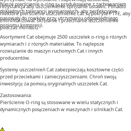
Nasze pierścienie o-ring są produkowane z zachowaniem
rezystancja aby uszczelnienie sprężanie ustawić. Ponadto
dokładnych tolerancji wymiarowych, aby perfekcyjnie
niektóre pierścienie uszczelnienie Cat są pokryte PTFE, aby
pasowały do rowków przy utrzymaniu odpowiedniego
zminimalizować skręcanie i przecinanie uszczelnienie
poziomu kompresji.
podczas montażu.
Asortyment Cat obejmuje 2500 uszczelek o-ring o różnych
wymiarach i z różnych materiałów. To najlepsze
rozwiązanie do maszyn ruchomych Cat i innych
producentów.
Systemy uszczelnień Cat zabezpieczają kosztowne części
przed przeciekami i zanieczyszczeniami. Chroń swoją
inwestycję za pomocą oryginalnych uszczelek Cat.
Zastosowania:
Pierścienie O-ring są stosowane w wielu statycznych i
dynamicznych połączeniach w maszynach i silnikach Cat.