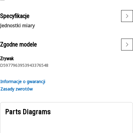
Specyfikacje
Jednostki miary
Zgodne modele
Zrywak
D5
977
963
953
943
3
7
6
5
4
8
Informacje o gwarancji
Zasady zwrotów
Parts Diagrams