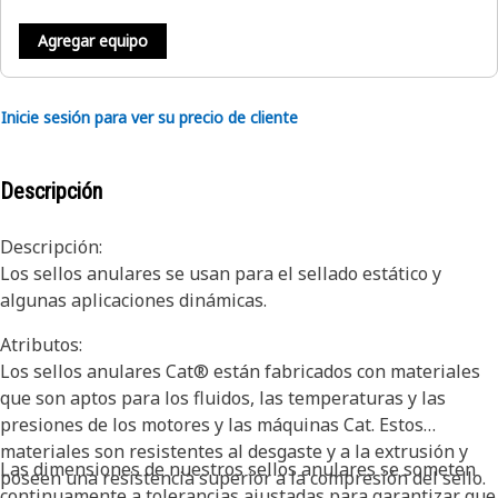
Agregar equipo
Inicie sesión para ver su precio de cliente
Descripción
Descripción:
Los sellos anulares se usan para el sellado estático y
algunas aplicaciones dinámicas.
Atributos:
Los sellos anulares Cat® están fabricados con materiales
que son aptos para los fluidos, las temperaturas y las
presiones de los motores y las máquinas Cat. Estos
materiales son resistentes al desgaste y a la extrusión y
Las dimensiones de nuestros sellos anulares se someten
poseen una resistencia superior a la compresión del sello.
continuamente a tolerancias ajustadas para garantizar que