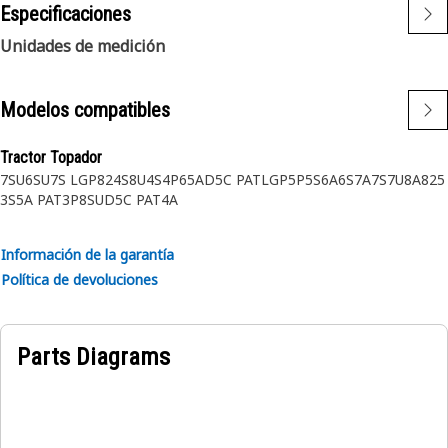
Especificaciones
Unidades de medición
Modelos compatibles
Tractor Topador
7SU
6SU
7S LGP
824S
8U
4S
4P
6
5A
D5C PATLGP
5P
5S
6A
6S
7A
7S
7U
8A
825
3S
5A PAT
3P
8SU
D5C PAT
4A
Información de la garantía
Política de devoluciones
Parts Diagrams