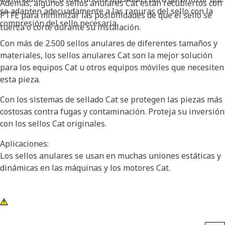
Además, algunos sellos anulares Cat están recubiertos con
se adapten adecuadamente a las ranuras del sello con la
PTFE para minimizar las posibilidades de que el sello se
compresión del sello necesaria.
tuerza o corte durante su instalación.
Con más de 2.500 sellos anulares de diferentes tamaños y
materiales, los sellos anulares Cat son la mejor solución
para los equipos Cat u otros equipos móviles que necesiten
esta pieza.
Con los sistemas de sellado Cat se protegen las piezas más
costosas contra fugas y contaminación. Proteja su inversión
con los sellos Cat originales.
Aplicaciones:
Los sellos anulares se usan en muchas uniones estáticas y
dinámicas en las máquinas y los motores Cat.