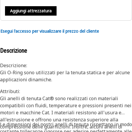
Aggiungi attrezzatura
Esegui l'accesso per visualizzare il prezzo del cliente
Descrizione
Descrizione:
Gli O-Ring sono utilizzati per la tenuta statica e per alcune
applicazioni dinamiche.
Attributi:
Gli anelli di tenuta Cat® sono realizzati con materiali
compatibili con fluidi, temperature e pressioni presenti nei
motori e macchine Cat. I materiali resistono all'usura e
all'estrusione e offrono una resistenza superiore alla
Le dimensioni dei nostri anelli di tenuta rispettano in modo
compressione delle guarnizioni. Inoltre, alcuni anelli di
costante tolleranze rigorose per aderire perfettamente alle