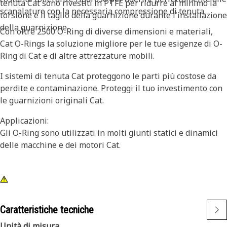
tenuta Cat sono rivestiti in PTFE per ridurre al minimo la
scanalature con la necessaria compressione di tenuta.
torsione e il taglio della guarnizione durante l'installazione
della guarnizione.
Con oltre 2500 O-Ring di diverse dimensioni e materiali,
Cat O-Rings la soluzione migliore per le tue esigenze di O-
Ring di Cat e di altre attrezzature mobili.
I sistemi di tenuta Cat proteggono le parti più costose da
perdite e contaminazione. Proteggi il tuo investimento con
le guarnizioni originali Cat.
Applicazioni:
Gli O-Ring sono utilizzati in molti giunti statici e dinamici
delle macchine e dei motori Cat.
Caratteristiche tecniche
Unità di misura