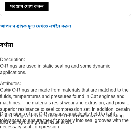
সরঞ্জাম যোগ করুন
আপনার গ্রাহক মূল্য দেখতে লগইন করুন
বর্ণনা
Description:
O-Rings are used in static sealing and some dynamic
applications.
Attributes:
Cat® O-Rings are made from materials that are matched to the
fluids, temperatures and pressures found in Cat engines and
machines. The materials resist wear and extrusion, and provide
superior resistance to seal compression set. In addition, certain
Dimensions of our O-Rings are consistently held to tight
Cat O-Rings are coated with PTFE to minimize seal twisting
tolerances to ensure they fit properly into seal grooves with the
and cutting during seal installation.
necessary seal compression.