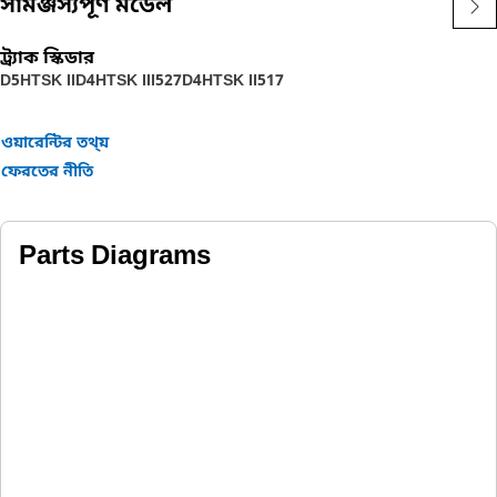
সামঞ্জস্যপূর্ণ মডেল
ট্র্যাক স্কিডার
D5HTSK II
D4HTSK III
527
D4HTSK II
517
ওয়ারেন্টির তথ্য়
ফেরতের নীতি
Parts Diagrams