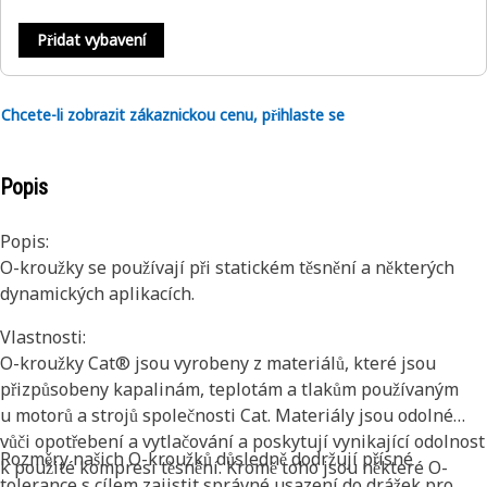
Přidat vybavení
Chcete-li zobrazit zákaznickou cenu, přihlaste se
Popis
Popis:
O-kroužky se používají při statickém těsnění a některých
dynamických aplikacích.
Vlastnosti:
O-kroužky Cat® jsou vyrobeny z materiálů, které jsou
přizpůsobeny kapalinám, teplotám a tlakům používaným
u motorů a strojů společnosti Cat. Materiály jsou odolné
vůči opotřebení a vytlačování a poskytují vynikající odolnost
Rozměry našich O-kroužků důsledně dodržují přísné
k použité kompresi těsnění. Kromě toho jsou některé O-
tolerance s cílem zajistit správné usazení do drážek pro