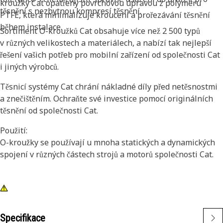
kroužky Cat opatřeny povrchovou úpravou z polymeru
těsnění s nezbytnou kompresí těsnění.
PTFE, která minimalizuje kroucení a prořezávání těsnění
během instalace.
Sortiment O-kroužků Cat obsahuje více než 2 500 typů
v různých velikostech a materiálech, a nabízí tak nejlepší
řešení vašich potřeb pro mobilní zařízení od společnosti Cat
i jiných výrobců.
Těsnicí systémy Cat chrání nákladné díly před netěsnostmi
a znečištěním. Ochraňte své investice pomocí originálních
těsnění od společnosti Cat.
Použití:
O-kroužky se používají u mnoha statických a dynamických
spojení v různých částech strojů a motorů společnosti Cat.
Specifikace