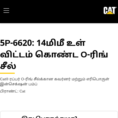
5P-6620
: 14மிமீ உள்
விட்டம் கொண்ட O-ரிங்
சீல்
Cat® ரப்பர் O-ரிங் சீல்க்கான கவர்னர் மற்றும் எரிபொருள்
இன்செக்‌ஷன் பம்ப்
பிராண்ட்: Cat