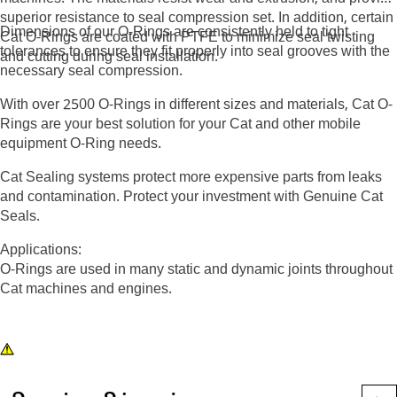
superior resistance to seal compression set. In addition, certain
Dimensions of our O-Rings are consistently held to tight
Cat O-Rings are coated with PTFE to minimize seal twisting
tolerances to ensure they fit properly into seal grooves with the
and cutting during seal installation.
necessary seal compression.
With over 2500 O-Rings in different sizes and materials, Cat O-
Rings are your best solution for your Cat and other mobile
equipment O-Ring needs.
Cat Sealing systems protect more expensive parts from leaks
and contamination. Protect your investment with Genuine Cat
Seals.
Applications:
O-Rings are used in many static and dynamic joints throughout
Cat machines and engines.