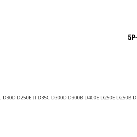
5P
 D30D D250E II D35C D300D D300B D400E D250E D250B 