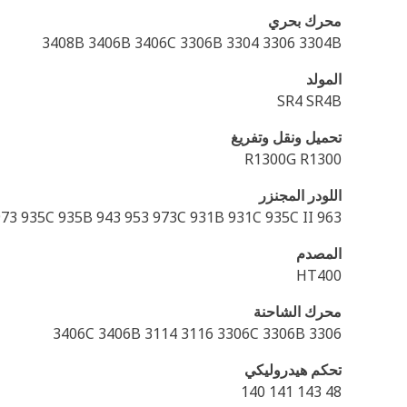
محرك بحري
3408B 3406B 3406C 3306B 3304 3306 3304B
المولد
SR4 SR4B
تحميل ونقل وتفريغ
R1300G R1300
اللودر المجنزر
963 931C II 973 935C 935B 943 953 973C 931B 931C 935C II
المصدم
HT400
محرك الشاحنة
3306 3406C 3406B 3114 3116 3306C 3306B
تحكم هيدروليكي
48 143 141 140