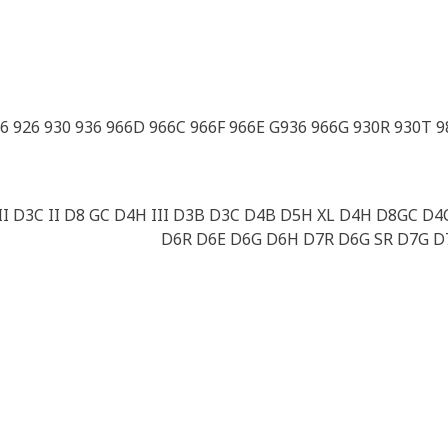
6 926 930 936 966D 966C 966F 966E G936 966G 930R 930T 98
I D3C II D8 GC D4H III D3B D3C D4B D5H XL D4H D8GC D
D6R D6E D6G D6H D7R D6G SR D7G D7