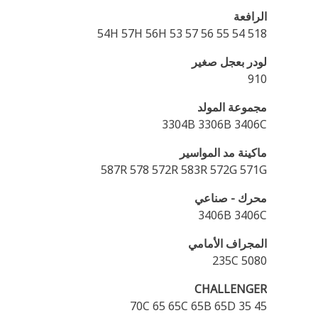
الرافعة
518 54H 57H 56H 53 57 56 55 54
لودر بعجل صغير
910
مجموعة المولد
3304B 3306B 3406C
ماكينة مد المواسير
587R 578 572R 583R 572G 571G
محرك - صناعي
3406B 3406C
المجراف الأمامي
5080 235C
CHALLENGER
70C 65 65C 65B 65D 35 45