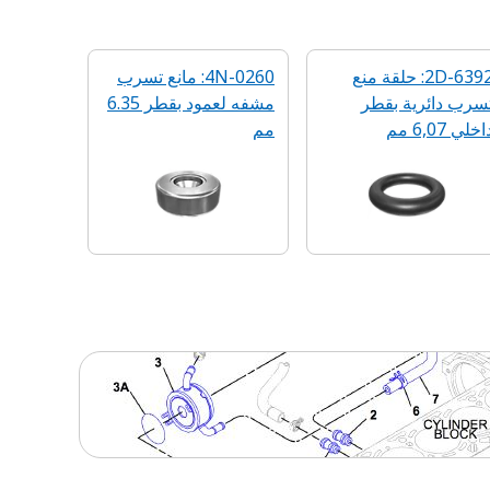
2D-6392: حلقة منع
4N-0260: مانع تسرب
تسرب دائرية بقطر
مشفه لعمود بقطر 6.35
اخلي 6,07 مم
مم