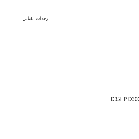
وحدات القياس
D35HP D30C