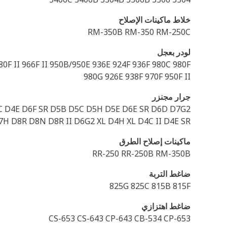
خلاط ماكينات الإصلاح
RM-350B RM-350 RM-250C
لودر بعجل
0F II 966F II 950B/950E 936E 924F 936F 980C 980F
980G 926E 938F 970F 950F II
جرار مجنزر
4C D4E D6F SR D5B D5C D5H D5E D6E SR D6D D7G2
H D8R D8N D8R II D6G2 XL D4H XL D4C II D4E SR
ماكينات إصلاح الطرق
RR-250 RR-250B RM-350B
ضاغط التربة
825G 825C 815B 815F
ضاغط اهتزازي
CS-653 CS-643 CP-643 CB-534 CP-653