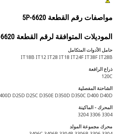
مواصفات رقم القطعة
5P-6620
الموديلات المتوافقة لرقم القطعة
-6620
حامل الأدوات المتكامل
IT18B IT12 IT28 IT18 IT24F IT38F IT28B
ذراع الرافعة
120C
الشاحنة المفصلية
D400D D25D D25C D350E D350D D350C D400 D40D
المحرك - الماكينة
3304 3306 3204
محرك مجموعة المولد
3406C 3406B 3304B 3306B 3306 3304