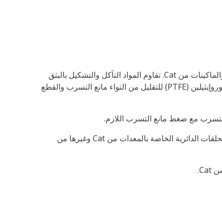
الحلقات الدائرية من Cat®‎ مصنوعة من المواد التي تتطابق مع السوائل، ودرجات الحرارة، وقيم الضغط الموجودة في المحركات والماكينات من Cat. تقاوم المواد التآكل والتشكيل بالبثق
وتوفر مقاومة فائقة لمجموعة ضغط مانع التسرب. بالإضافة إلى ذلك، بعض الحلقات الدائرية الخاصة من Cat مغطاة بالبولي تترافلوروإيثيلين (PTFE) للتقليل من التواء مانع التسرب والقطع
 التسرب مع ضغط مانع التسرب اللازم.
فمن بين ما يزيد عن 2500 حلقة دائرية تختلف من حيث الأحجام والمواد، تعد الحلقات الدائرية من Cat هي الحل الأمثل لاحتياجات الحلقات الدائرية الخاصة بالمعدات من Cat وغيرها من