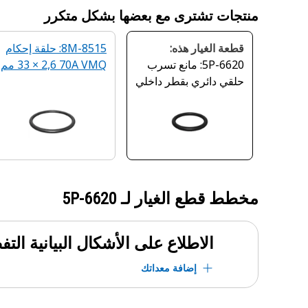
منتجات تشترى مع بعضها بشكل متكرر
قطعة الغيار هذه:
8M-8515: حلقة إحكام
5P-6620: مانع تسرب
70A VMQ ‏2,6 × 33 مم
حلقي دائري بقطر داخلي
14 مم
مخطط قطع الغيار لـ
5P-6620
الاطلاع على الأشكال البيانية الت
إضافة معداتك