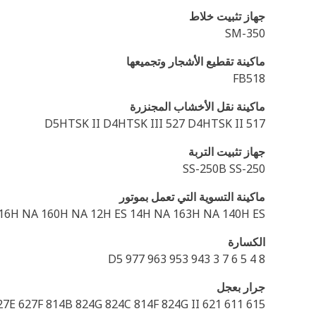
جهاز تثبيت خلاط
SM-350
ماكينة تقطيع الأشجار وتجميعها
FB518
ماكينة نقل الأخشاب المجنزرة
D5HTSK II D4HTSK III 527 D4HTSK II 517
جهاز تثبيت التربة
SS-250B SS-250
ماكينة التسوية التي تعمل بموتور
 16H NA 160H NA 12H ES 14H NA 163H NA 140H ES
الكسارة
D5 977 963 953 943 3 7 6 5 4 8
جرار بعجل
615 611 621 615C II 623B 623E 623F 621B 621E 621F 621S 613C II 615C 627B 627E 627F 814B 824G 824C 814F 824G II