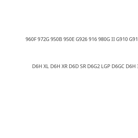
960F 972G 950B 950E G926 916 980G II G910 G91
D6H XL D6H XR D6D SR D6G2 LGP D6GC D6H I