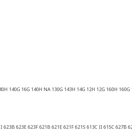
40H 140G 16G 140H NA 130G 143H 14G 12H 12G 160H 160G