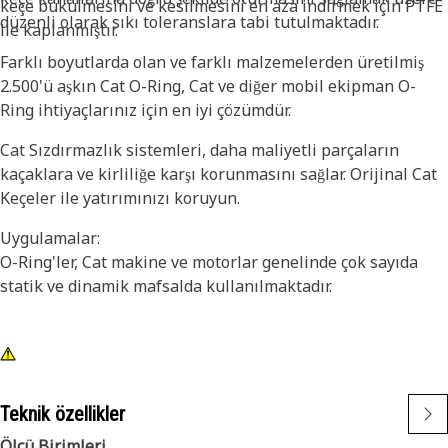
keçe bükülmesini ve kesilmesini en aza indirmek için PTFE
düzenli olarak sıkı toleranslara tabi tutulmaktadır.
ile kaplanmıştır.
Farklı boyutlarda olan ve farklı malzemelerden üretilmiş
2.500'ü aşkın Cat O-Ring, Cat ve diğer mobil ekipman O-
Ring ihtiyaçlarınız için en iyi çözümdür.
Cat Sızdırmazlık sistemleri, daha maliyetli parçaların
kaçaklara ve kirliliğe karşı korunmasını sağlar. Orijinal Cat
Keçeler ile yatırımınızı koruyun.
Uygulamalar:
O-Ring'ler, Cat makine ve motorlar genelinde çok sayıda
statik ve dinamik mafsalda kullanılmaktadır.
Teknik özellikler
Ölçü Birimleri