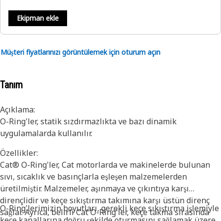
Ekipman ekle
Müşteri fiyatlarınızı görüntülemek için oturum açın
Tanım
Açıklama:
O-Ring'ler, statik sızdırmazlıkta ve bazı dinamik
uygulamalarda kullanılır.
Özellikler:
Cat® O-Ring'ler, Cat motorlarda ve makinelerde bulunan
sıvı, sıcaklık ve basınçlarla eşleşen malzemelerden
üretilmiştir. Malzemeler, aşınmaya ve çıkıntıya karşı
dirençlidir ve keçe sıkıştırma takımına karşı üstün direnç
O-Ring'lerimizin boyutları, gerekli keçe sıkıştırma işlemiyle
sağlar. Ayrıca, belirli Cat O-Ring'ler, keçe takma sırasında
keçe kanallarına doğru şekilde oturmasını sağlamak üzere