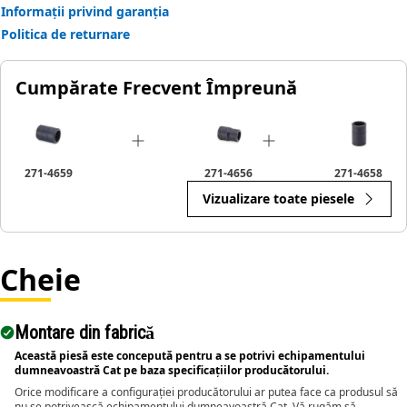
• Ensures a secure fit to reduce the risk of fastener
Informații privind garanția
damage.
Politica de returnare
• Provides excellent gripping power for reliable fastening.
Cumpărate Frecvent Împreună
Applications:
The 12-Point Impact Socket is used in conjunction with
impact wrenches to handle hexagonal fasteners on
equipment components, ensuring efficient maintenance
271-4659
271-4656
271-4658
and assembly operations.
Vizualizare toate piesele
Cheie
Montare din fabrică
Această piesă este concepută pentru a se potrivi echipamentului
dumneavoastră Cat pe baza specificațiilor producătorului.
Orice modificare a configurației producătorului ar putea face ca produsul să
nu se potrivească echipamentului dumneavoastră Cat. Vă rugăm să