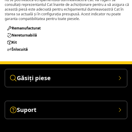
consultați reprezentantul Cat înainte de achiziționare pentru a vă asigura că
această piesă este adecvată pentru echipamentul dumneavoastră Cat în
starea sa actuală și în configurația presupusă. Acest indicator nu poate
garanta compatibilitatea pentru toate piesele.
Remanufacturat​
Nereturnabilă
Kit
Înlocuită
Găsiți piese
Suport