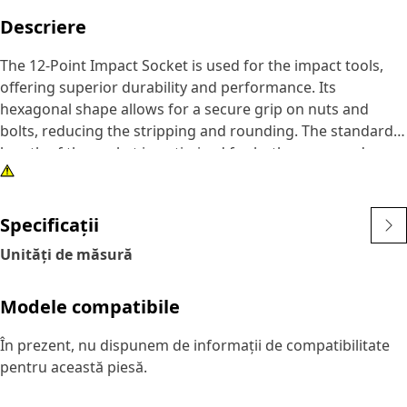
Descriere
The 12-Point Impact Socket is used for the impact tools,
offering superior durability and performance. Its
hexagonal shape allows for a secure grip on nuts and
bolts, reducing the stripping and rounding. The standard
length of the socket is optimized for both access and
torque applications. The black oxide finish enhances
resistance to corrosion and wear, extending the tool's
lifespan. The sockets used are tailored for high-torque
Specificații
impact applications.
Unități de măsură
Attributes:
Modele compatibile
• Compatible with standard 3/8 inch square drive size for
impact tools.
În prezent, nu dispunem de informații de compatibilitate
• Shallow length socket.
pentru această piesă.
• Used to handle high-torque applications without
deformation.