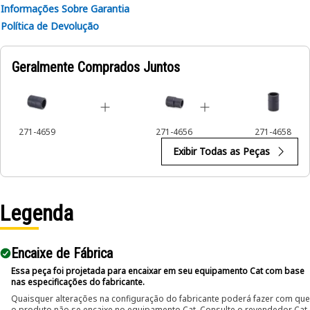
• Ensures a secure fit to reduce the risk of fastener damage.
Informações Sobre Garantia
• Provides excellent gripping power for reliable fastening.
Política de Devolução
Applications:
Geralmente Comprados Juntos
The 12-Point Impact Socket is used in conjunction with
impact wrenches to handle hexagonal fasteners on
equipment components, ensuring efficient maintenance
and assembly operations.
271-4659
271-4656
271-4658
Exibir Todas as Peças
Legenda
Encaixe de Fábrica
Essa peça foi projetada para encaixar em seu equipamento Cat com base
nas especificações do fabricante.
Quaisquer alterações na configuração do fabricante poderá fazer com que
o produto não se encaixe no equipamento Cat. Consulte o revendedor Cat