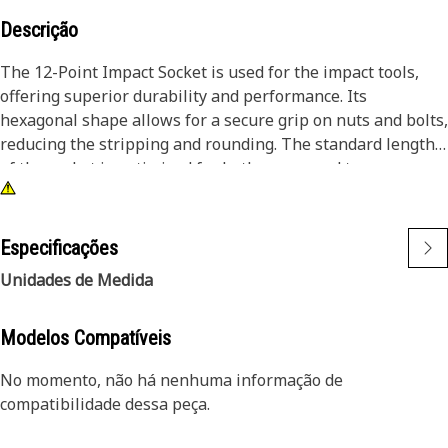
Descrição
The 12-Point Impact Socket is used for the impact tools,
offering superior durability and performance. Its
hexagonal shape allows for a secure grip on nuts and bolts,
reducing the stripping and rounding. The standard length
of the socket is optimized for both access and torque
applications. The black oxide finish enhances resistance to
corrosion and wear, extending the tool's lifespan. The
sockets used are tailored for high-torque impact
Especificações
applications.
Unidades de Medida
Attributes:
• Compatible with standard 3/8 inch square drive size for
Modelos Compatíveis
impact tools.
No momento, não há nenhuma informação de
• Shallow length socket.
compatibilidade dessa peça.
• Used to handle high-torque applications without
deformation.