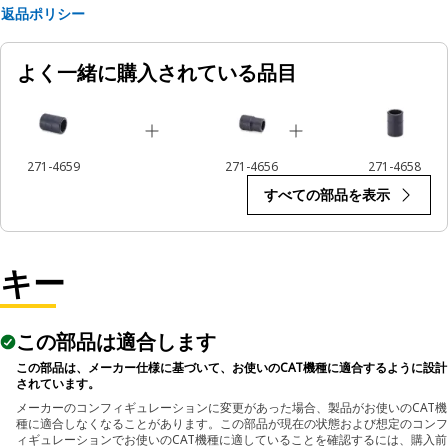
• Ensures a secure fit to reduce the risk of fastener damage.
返品ポリシー
• Provides excellent gripping power for reliable fastening.
よく一緒に購入されている品目
Applications:
The 12-Point Impact Socket is used in conjunction with
impact wrenches to handle hexagonal fasteners on
equipment components, ensuring efficient maintenance
271-4659
271-4656
271-4658
and assembly operations.
すべての部品を表示
キー
この部品は適合します
この部品は、メーカー仕様に基づいて、お使いのCAT機種に適合するように設計
されています。
メーカーのコンフィギュレーションに変更があった場合、製品がお使いのCAT機
種に適合しなくなることがあります。この部品が現在の状態および想定のコンフ
ィギュレーションでお使いのCAT機種に適していることを確認するには、購入前