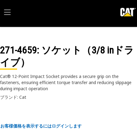
271-4659
: ソケット（3/8 inドラ
イブ）
Cat® 12-Point Impact Socket provides a secure grip on the
fasteners, ensuring efficient torque transfer and reducing slippage
during impact operation
ブランド: Cat
お客様価格を表示するにはログインします