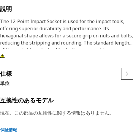
説明
The 12-Point Impact Socket is used for the impact tools,
offering superior durability and performance. Its
hexagonal shape allows for a secure grip on nuts and bolts,
reducing the stripping and rounding. The standard length
of the socket is optimized for both access and torque
applications. The black oxide finish enhances resistance to
corrosion and wear, extending the tool's lifespan. The
sockets used are tailored for high-torque impact
仕様
applications.
単位
Attributes:
• Compatible with standard 3/8 inch square drive size for
互換性のあるモデル
impact tools.
現在、この部品の互換性に関する情報はありません。
• Shallow length socket.
• Used to handle high-torque applications without
deformation.
保証情報