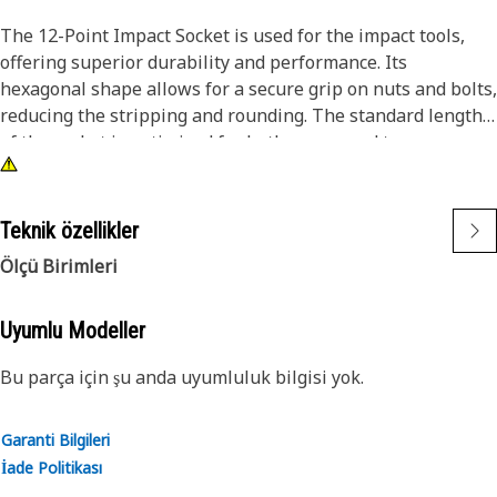
The 12-Point Impact Socket is used for the impact tools,
offering superior durability and performance. Its
hexagonal shape allows for a secure grip on nuts and bolts,
reducing the stripping and rounding. The standard length
of the socket is optimized for both access and torque
applications. The black oxide finish enhances resistance to
corrosion and wear, extending the tool's lifespan. The
sockets used are tailored for high-torque impact
Teknik özellikler
applications.
Ölçü Birimleri
Attributes:
• Compatible with standard 3/8 inch square drive size for
Uyumlu Modeller
impact tools.
Bu parça için şu anda uyumluluk bilgisi yok.
• Shallow length socket.
• Used to handle high-torque applications without
deformation.
Garanti Bilgileri
• Ensures a secure fit to reduce the risk of fastener damage.
İade Politikası
• Provides excellent gripping power for reliable fastening.