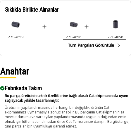
Sıklıkla Birlikte Alınanlar
Applications:
The 12-Point Impact Socket is used in conjunction with
impact wrenches to handle hexagonal fasteners on
equipment components, ensuring efficient maintenance
271-4659
271-4656
271-4658
and assembly operations.
Tüm Parçaları Görüntüle
Anahtar
Fabrikada Takım
Bu parça, üreticinin teknik özelliklerine bağlı olarak Cat ekipmanınızla uyum
sağlayacak şekilde tasarlanmıştır.
Üreticinin yapılandırmasında herhangi bir değişiklik, ürünün Cat
ekipmanınıza uymamasıyla sonuçlanabilir. Bu parçanın Cat ekipmanınıza
mevcut durumu ve varsayılan yapılandırmasında uygun olduğundan emin
olmak için lütfen satın almadan önce Cat Temsilcinize danışın. Bu gösterge,
tüm parçalar için uyumluluğu garanti etmez.