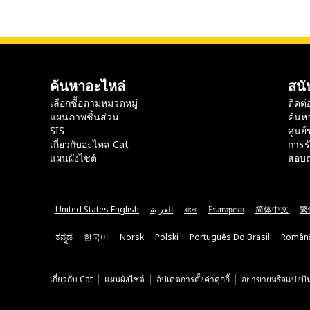
ค้นหาอะไหล่
สนั
เลือกซื้อตามหมวดหมู่
ติดต่
แผนภาพชิ้นส่วน
ค้นห
SIS
ศูนย์
เกี่ยวกับอะไหล่ Cat
การร
แผนผังไซต์
สอบถ
United States English
العربية
বাংলা
Български
简体中文
繁
ಕನ್ನಡ
한국어
Norsk
Polski
Português Do Brasil
Român
เกี่ยวกับ Cat
แผนผังไซต์
อัปเดตการตั้งค่าคุกกี้
อย่าขายหรือแบ่งปั