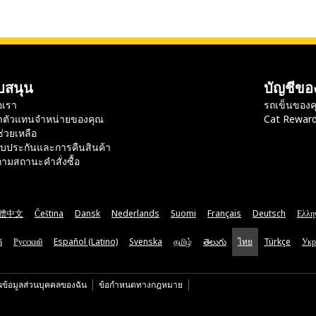
บสนุน
บัญชีขอ
อเรา
รถเข็นของค
าตัวแทนจำหน่ายของคุณ
Cat Rewar
ช่วยเหลือ
ับประกันและการคืนสินค้า
ามสถานะคำสั่งซื้อ
體中文
Čeština
Dansk
Nederlands
Suomi
Français
Deutsch
Ελλη
ă
Русский
Español (Latino)
Svenska
தமிழ்
తెలుగు
ไทย
Türkçe
Укр
นข้อมูลส่วนบุคคลของฉัน
ข้อกำหนดทางกฎหมาย