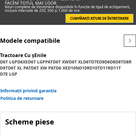
FACEM TOTUL MAI UȘOR
Kituri complete de întreținere disponibile în funcție de tipul de echipament,
inclusiv intervale de 250, 500 și 1.000 de ore.
CUMPĂRAȚI KITURI DE ÎNTREȚINERE
Modele compatibile
Tractoare Cu șEnile
D6T LGP
D6XE
D6T LGPPAT
D6T XW
D6T XL
D6T
D7E
D9
D6
D8
D8T
D8R
D9T
D6T XL PAT
D6T XW PAT
D6 XE
D10N
D10R
D10T
D11R
D11T
D7E LGP
Informații privind garanția
Politica de returnare
Scheme piese