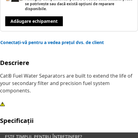
se potrivește sau dacă există opțiuni de reparare
disponibile.
Adăugare echipament
Conectați-vă pentru a vedea prețul dvs. de client
Descriere
Cat® Fuel Water Separators are built to extend the life of
your secondary filter and precision fuel system
components.
Specificații
ESTE TIMPUL PENTRU ÎNTREȚINERE?