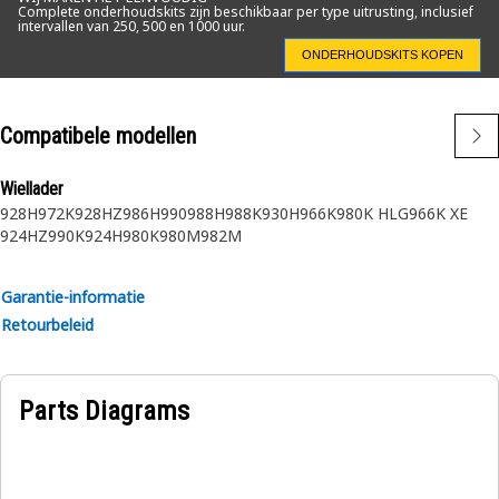
Complete onderhoudskits zijn beschikbaar per type uitrusting, inclusief
intervallen van 250, 500 en 1000 uur.
ONDERHOUDSKITS KOPEN
Compatibele modellen
Wiellader
928H
972K
928HZ
986H
990
988H
988K
930H
966K
980K HLG
966K XE
924HZ
990K
924H
980K
980M
982M
Garantie-informatie
Retourbeleid
Parts Diagrams