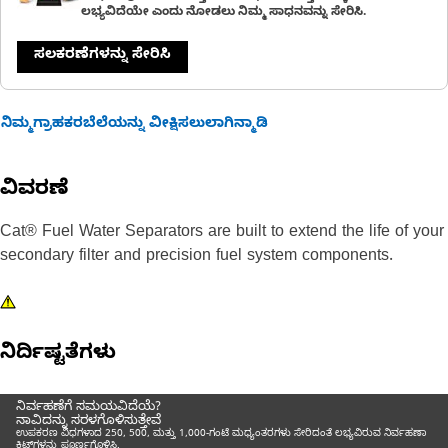
ಲಭ್ಯವಿದೆಯೇ ಎಂದು ನೋಡಲು ನಿಮ್ಮ ಸಾಧನವನ್ನು ಸೇರಿಸಿ.
ಸಲಕರಣೆಗಳನ್ನು ಸೇರಿಸಿ
ನಿಮ್ಮಗ್ರಾಹಕರಬೆಲೆಯನ್ನು ವೀಕ್ಷಿಸಲುಲಾಗಿನ್ಮಾಡಿ
ವಿವರಣೆ
Cat® Fuel Water Separators are built to extend the life of your
secondary filter and precision fuel system components.
ನಿರ್ದಿಷ್ಟತೆಗಳು
ನಿರ್ವಹಣೆಗೆ ಸಮಯವಿದೆಯೆ?
ನಾವಿದನ್ನು ಸರಳಗೊಳಿಸುತ್ತೇವೆ
ಉಪಕರಣ ವಿಧಗಳಾದ 250, 500, ಮತ್ತು 1,000-ಗಂಟೆ ಮಧ್ಯಂತರಗಳು ಸೇರಿದಂತೆ ಲಭ್ಯವಿರುವ ನಿರ್ವಹಣಾ
ಕಿಟ್‌ಗಳನ್ನು ಪೂರ್ಣಗೊಳಿಸಿ.