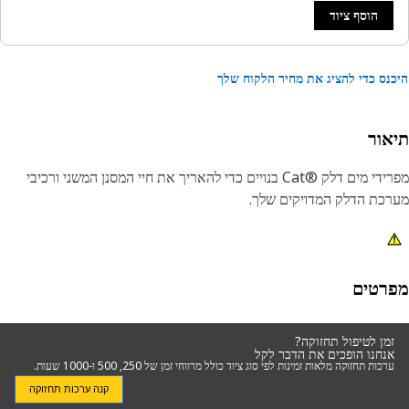
הוסף ציוד
נס כדי להציג את מחיר הלקוח שלך
אור
מפרידי מים דלק Cat®‎‎ בנויים כדי להאריך את חיי המסנן המשני ורכיבי
כת הדלק המדויקים שלך.
רטים
זמן לטיפול תחזוקה?
אנחנו הופכים את הדבר לקל
ערכות תחזוקה מלאות זמינות לפי סוג ציוד כולל מרווחי זמן של 250, 500 ו-1000 שעות.
קנה ערכות תחזוקה