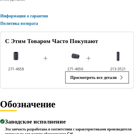
• Used to handle high-torque applications without
deformation.
• Ensures a secure fit to reduce the risk of fastener damage.
Информация о гарантии
• Provides excellent gripping power for reliable fastening.
Политика возврата
Applications:
С Этим Товаром Часто Покупают
The 12-Point Impact Socket is used in conjunction with
impact wrenches to handle hexagonal fasteners on
equipment components, ensuring efficient maintenance
and assembly operations.
271-4658
271-4656
213-3521
Просмотреть все детали
Обозначение
Заводское исполнение
Эта запчасть разработана в соответствии с характеристиками производителя
специально для вашего оборудования Cat.