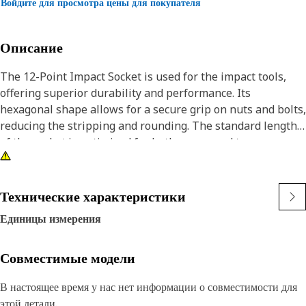
Войдите для просмотра цены для покупателя
Описание
The 12-Point Impact Socket is used for the impact tools,
offering superior durability and performance. Its
hexagonal shape allows for a secure grip on nuts and bolts,
reducing the stripping and rounding. The standard length
of the socket is optimized for both access and torque
applications. The black oxide finish enhances resistance to
corrosion and wear, extending the tool's lifespan. The
sockets used are tailored for high-torque impact
Технические характеристики
applications.
Единицы измерения
Attributes:
• Compatible with standard 3/8 inch square drive size for
Совместимые модели
impact tools.
В настоящее время у нас нет информации о совместимости для
• Shallow length socket.
этой детали.