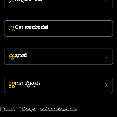
ನನ್ನಅಕೌಂಟ್
Cat ಸಾಮಾಜಿಕ
ಭಾಷೆ
Cat ಸೈಟ್ಗಳು
Cat ಬಗ್ಗೆ
ಸೈಟ್ಮ್ಯಾಪ್
ಕುಕಿ ಸೆಟ್ಟಿಂಗ್‌ಗಳನ್ನು ನವೀಕರಿಸಿ