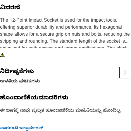
ವಿವರಣೆ
The 12-Point Impact Socket is used for the impact tools,
offering superior durability and performance. Its hexagonal
shape allows for a secure grip on nuts and bolts, reducing the
stripping and rounding. The standard length of the socket is
optimized for both access and torque applications. The black
oxide finish enhances resistance to corrosion and wear,
extending the tool's lifespan. The sockets used are tailored for
high-torque impact applications.
ನಿರ್ದಿಷ್ಟತೆಗಳು
ಅಳತೆಯ ಘಟಕಗಳು
Attributes:
• Compatible with standard 3/8 inch square drive size for
ಹೊಂದಾಣಿಕೆಯಮಾದರಿಗಳು
impact tools.
• Shallow length socket.
ಈ ಭಾಗಕ್ಕೆ ನಾವು ಪ್ರಸ್ತುತ ಹೊಂದಾಣಿಕೆಯ ಮಾಹಿತಿಯನ್ನು ಹೊಂದಿಲ್ಲ.
• Used to handle high-torque applications without deformation.
• Ensures a secure fit to reduce the risk of fastener damage.
• Provides excellent gripping power for reliable fastening.
ವಾರರಂಟಿ ಇನ್ಫಾರ್ಮಶನ್