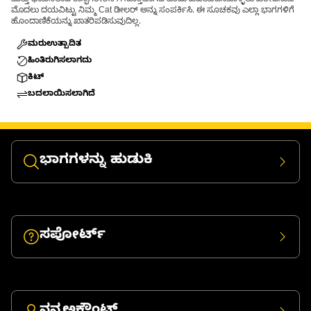
ಮತ್ತು ಭಾವಿಸಲಾದ ಕಾನ್ಫಿಗರೇಶನ್‌ಗೆ ಸೂಕ್ತವಾಗಿದೆ ಎಂದು ಖಚಿತಪಡಿಸಿಕೊಳ್ಳಲು ಖರೀದಿಸುವ
ಮೊದಲು ದಯವಿಟ್ಟು ನಿಮ್ಮ Cat ಡೀಲರ್ ಅನ್ನು ಸಂಪರ್ಕಿಸಿ. ಈ ಸೂಚಕವು ಎಲ್ಲಾ ಭಾಗಗಳಿಗೆ
ಹೊಂದಾಣಿಕೆಯನ್ನು ಖಾತರಿಪಡಿಸುವುದಿಲ್ಲ.
ಮರುಉತ್ಪಾದಿತ
ಹಿಂತಿರುಗಿಸಲಾಗದು
ಕಿಟ್
ಬದಲಾಯಿಸಲಾಗಿದೆ
ಭಾಗಗಳನ್ನು ಹುಡುಕಿ
ಸಪೋರ್ಟ್