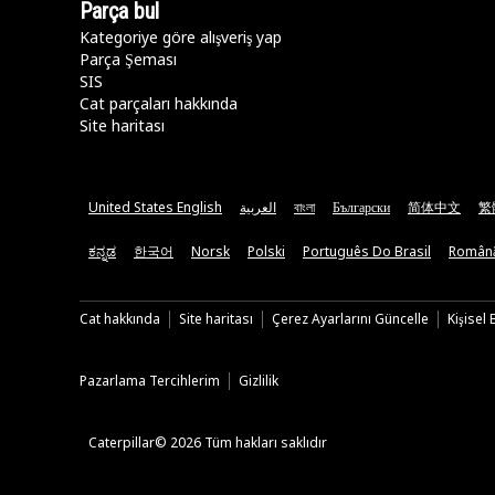
Parça bul
Kategoriye göre alışveriş yap
Parça Şeması
SIS
Cat parçaları hakkında
Site haritası
United States English
العربية
বাংলা
Български
简体中文
繁
ಕನ್ನಡ
한국어
Norsk
Polski
Português Do Brasil
Român
Cat hakkında
Site haritası
Çerez Ayarlarını Güncelle
Kişisel
Pazarlama Tercihlerim
Gizlilik
Caterpillar© 2026 Tüm hakları saklıdır