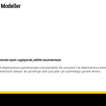
 Modeller
anınızla uyum sağlayacak şekilde tasarlanmıştır.
 Cat ekipmanınıza uymamasıyla sonuçlanabilir. Bu parçanın Cat ekipmanınıza m
ilcinize danışın. Bu gösterge, tüm parçalar için uyumluluğu garanti etmez.