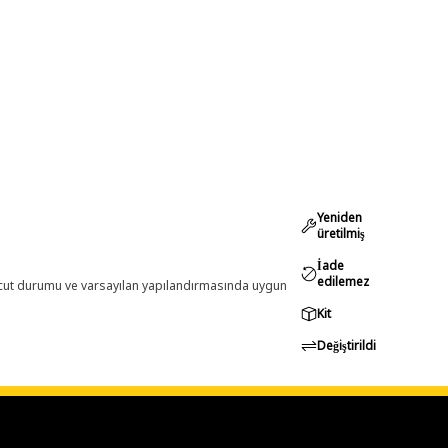
Yeniden
üretilmiş
İade
edilemez
evcut durumu ve varsayılan yapılandırmasında uygun
Kit
Değiştirildi