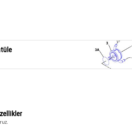
ntüle
ellikler
ruz.