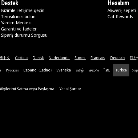
Destek
Hesabım
Bizimle iletişime geçin
Alışveriş sepeti
Temsilcinizi bulun
Cat Rewards
Yardım Merkezi
Garanti ve İadeler
Sipariş durumu Sorgusu
體中文
Čeština
Dansk
Nederlands
Suomi
Français
Deutsch
Ελλη
ă
Русский
Español (Latino)
Svenska
தமிழ்
తెలుగు
ไทย
Türkçe
Укр
 Bilgilerimi Satma veya Paylaşma
Yasal Şartlar