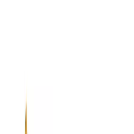
• Sızmaları engellemek için tek parça kaynaklı üretan uç
kapaklar