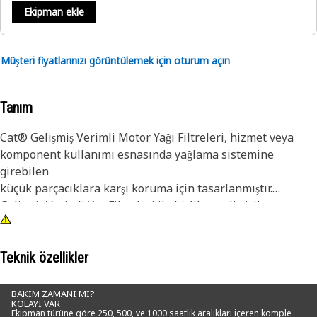
Ekipman ekle
Müşteri fiyatlarınızı görüntülemek için oturum açın
Tanım
Cat® Gelişmiş Verimli Motor Yağı Filtreleri, hizmet veya
komponent kullanımı esnasında yağlama sistemine
girebilen
küçük parçacıklara karşı koruma için tasarlanmıştır.
Gelişmiş Verimli Yağ Filtreleri ile birlikte geliştirilen
ekipmanlara ek olarak bu parçalar standart verimli filtreler
için bir yükseltme olarak tercih edilebilir.
Teknik özellikler
Her ne kadar tüm motor yağ filtreleri aşındırıcı parçacıkları
ortadan kaldırsa da, çoğu rekabetçi unsurlar yağlama
BAKIM ZAMANI MI?
KOLAYI VAR
sistemi komponentlerine en çok zararı veren parçacıkları
Ekipman türüne göre 250, 500, ve 1000 saatlik aralıkları içeren komple