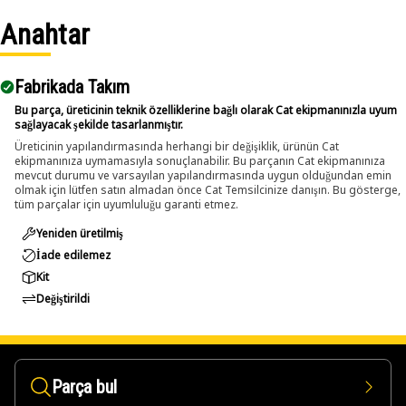
Anahtar
Applications:
The 12-Point Impact Socket is used in conjunction with
impact wrenches to handle hexagonal fasteners on
Fabrikada Takım
equipment components, ensuring efficient maintenance
Bu parça, üreticinin teknik özelliklerine bağlı olarak Cat ekipmanınızla uyum
and assembly operations.
sağlayacak şekilde tasarlanmıştır.
Üreticinin yapılandırmasında herhangi bir değişiklik, ürünün Cat
ekipmanınıza uymamasıyla sonuçlanabilir. Bu parçanın Cat ekipmanınıza
mevcut durumu ve varsayılan yapılandırmasında uygun olduğundan emin
olmak için lütfen satın almadan önce Cat Temsilcinize danışın. Bu gösterge,
tüm parçalar için uyumluluğu garanti etmez.
Yeniden üretilmiş
İade edilemez
Kit
Değiştirildi
Parça bul