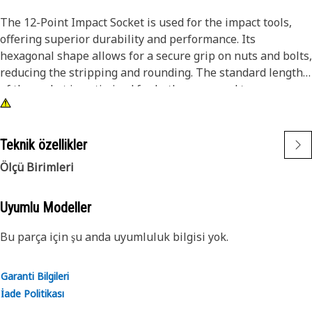
The 12-Point Impact Socket is used for the impact tools,
offering superior durability and performance. Its
hexagonal shape allows for a secure grip on nuts and bolts,
reducing the stripping and rounding. The standard length
of the socket is optimized for both access and torque
applications. The black oxide finish enhances resistance to
corrosion and wear, extending the tool's lifespan. The
sockets used are tailored for high-torque impact
Teknik özellikler
applications.
Ölçü Birimleri
Attributes:
• Compatible with standard 3/8 inch square drive size for
Uyumlu Modeller
impact tools.
Bu parça için şu anda uyumluluk bilgisi yok.
• Shallow length socket.
• Used to handle high-torque applications without
deformation.
Garanti Bilgileri
• Ensures a secure fit to reduce the risk of fastener damage.
İade Politikası
• Provides excellent gripping power for reliable fastening.