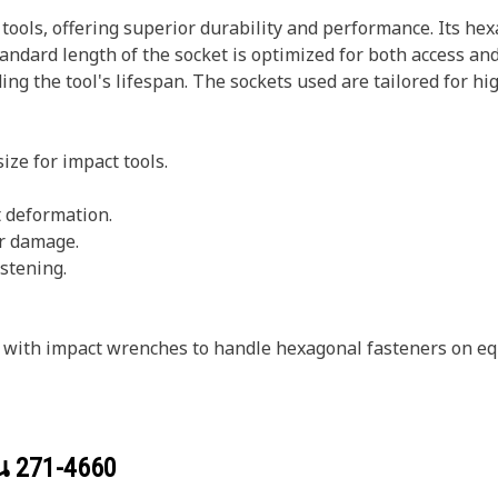
 tools, offering superior durability and performance. Its he
andard length of the socket is optimized for both access and
ng the tool's lifespan. The sockets used are tailored for hi
ize for impact tools.
t deformation.
er damage.
astening.
n with impact wrenches to handle hexagonal fasteners on e
วน
271-4660