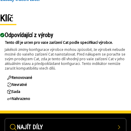
Applications:
Klíč
The 12-Point Impact Socket is used in conjunction with
impact wrenches to handle hexagonal fasteners on
equipment components, ensuring efficient maintenance
Odpovídající z výroby
and assembly operations.
Tento díl je určen pro vaše zařízení Cat podle specifikací výrobce.
Jakékoli změny konfigurace výrobce mohou způsobit, že výrobek nebude
možné do vašeho zařízení Cat nainstalovat. Před nákupem se poraďte se
svým prodejcem Cat, zda je tento díl vhodný pro vaše zařízení Cat v jeho
aktuálním stavu a předpokládané konfiguraci. Tento indikátor nemůže
zaručit kompatibilitu všech dílů.
Renovované
Nevratné
Sada
Nahrazeno
NAJÍT DÍLY