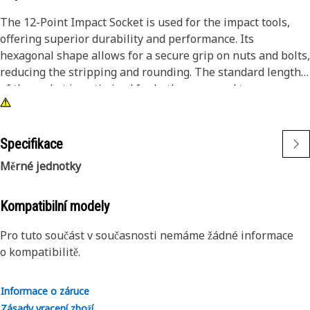
The 12-Point Impact Socket is used for the impact tools,
offering superior durability and performance. Its
hexagonal shape allows for a secure grip on nuts and bolts,
reducing the stripping and rounding. The standard length
of the socket is optimized for both access and torque
applications. The black oxide finish enhances resistance to
corrosion and wear, extending the tool's lifespan. The
sockets used are tailored for high-torque impact
Specifikace
applications.
Měrné jednotky
Attributes:
• Compatible with standard 3/8 inch square drive size for
Kompatibilní modely
impact tools.
Pro tuto součást v současnosti nemáme žádné informace
• Shallow length socket.
o kompatibilitě.
• Used to handle high-torque applications without
deformation.
• Ensures a secure fit to reduce the risk of fastener damage.
Informace o záruce
• Provides excellent gripping power for reliable fastening.
Zásady vracení zboží